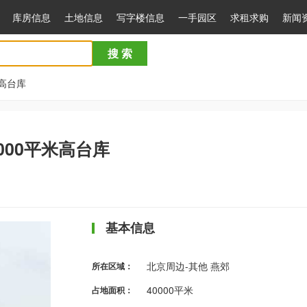
库房信息
土地信息
写字楼信息
一手园区
求租求购
新闻
搜 索
米高台库
000平米高台库
基本信息
北京周边-其他 燕郊
所在区域：
40000平米
占地面积：