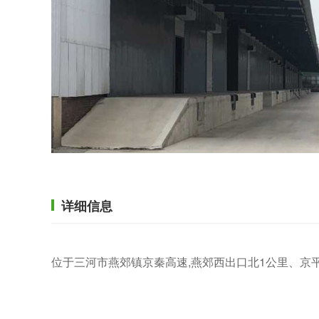
详细信息
位于三河市燕郊镇京秦高速,燕郊西出口北1公里、京平